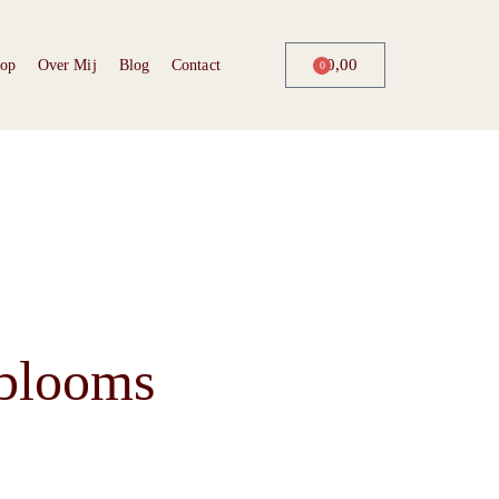
€
0,00
op
Over Mij
Blog
Contact
0
blooms