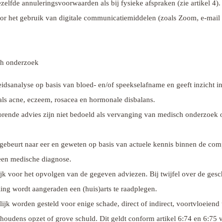
ezelfde annuleringsvoorwaarden als bij fysieke afspraken (zie artikel 4).
or het gebruik van digitale communicatiemiddelen (zoals Zoom, e-mail o
ch onderzoek
sanalyse op basis van bloed- en/of speekselafname en geeft inzicht in 
als acne, eczeem, rosacea en hormonale disbalans.
horende advies zijn niet bedoeld als vervanging van medisch onderzoek 
n gebeurt naar eer en geweten op basis van actuele kennis binnen de co
een medische diagnose.
ijk voor het opvolgen van de gegeven adviezen. Bij twijfel over de ges
ing wordt aangeraden een (huis)arts te raadplegen.
ijk worden gesteld voor enige schade, direct of indirect, voortvloeiend
houdens opzet of grove schuld. Dit geldt conform artikel 6:74 en 6:75 