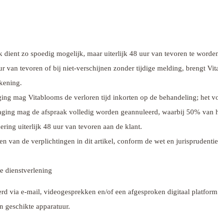
 dient zo spoedig mogelijk, maar uiterlijk 48 uur van tevoren te worden
ur van tevoren of bij niet-verschijnen zonder tijdige melding, brengt V
kening.
ing mag Vitablooms de verloren tijd inkorten op de behandeling; het voll
aging mag de afspraak volledig worden geannuleerd, waarbij 50% van he
ing uiterlijk 48 uur van tevoren aan de klant.
n van de verplichtingen in dit artikel, conform de wet en jurisprudentie
le dienstverlening
rd via e-mail, videogesprekken en/of een afgesproken digitaal platform.
n geschikte apparatuur.