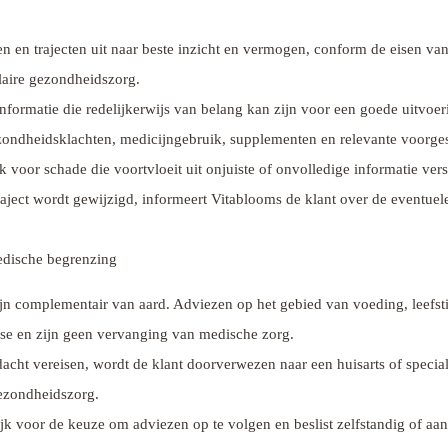
n en trajecten uit naar beste inzicht en vermogen, conform de eisen v
laire gezondheidszorg.
informatie die redelijkerwijs van belang kan zijn voor een goede uitvoer
zondheidsklachten, medicijngebruik, supplementen en relevante voorge
k voor schade die voortvloeit uit onjuiste of onvolledige informatie vers
ject wordt gewijzigd, informeert Vitablooms de klant over de eventuele
edische begrenzing
jn complementair van aard. Adviezen op het gebied van voeding, leefs
e en zijn geen vervanging van medische zorg.
acht vereisen, wordt de klant doorverwezen naar een huisarts of speciali
gezondheidszorg.
ijk voor de keuze om adviezen op te volgen en beslist zelfstandig of a