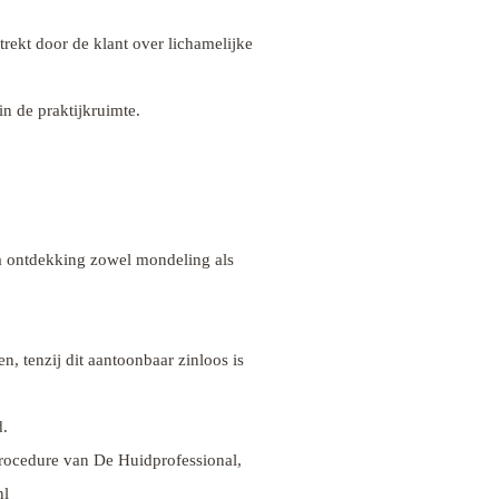
trekt door de klant over lichamelijke
in de praktijkruimte.
na ontdekking zowel mondeling als
, tenzij dit aantoonbaar zinloos is
d.
nprocedure van De
Huidprofessional
,
nl