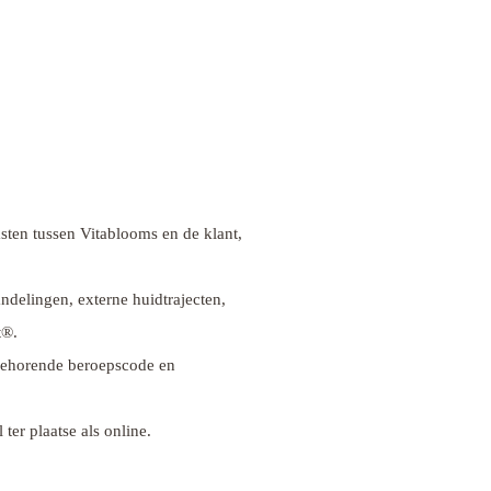
ten tussen Vitablooms en de klant,
ndelingen, externe huidtrajecten,
t®.
 behorende beroepscode en
er plaatse als online.