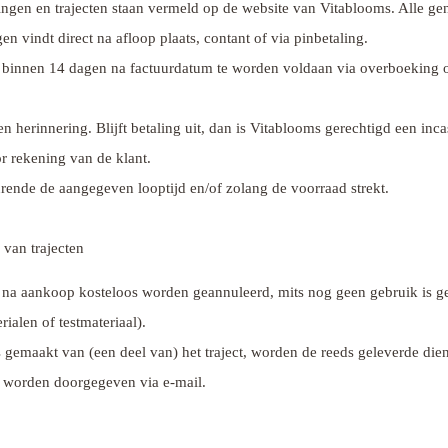
ngen en trajecten staan vermeld op de website van Vitablooms. Alle gen
n vindt direct na afloop plaats, contant of via pinbetaling.
n binnen 14 dagen na factuurdatum te worden voldaan via overboeking
 een herinnering. Blijft betaling uit, dan is Vitablooms gerechtigd een in
 rekening van de klant.
rende de aangegeven looptijd en/of zolang de voorraad strekt.
 van trajecten
 na aankoop kosteloos worden geannuleerd, mits nog geen gebruik is ge
ialen of testmateriaal).
s gemaakt van (een deel van) het traject, worden de reeds geleverde dien
te worden doorgegeven via e-mail.