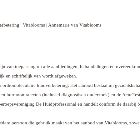
e
verbetering | Vitablooms | Annemarie van Vitablooms
jn van toepassing op alle aanbiedingen, behandelingen en overeenkoms
ijk en schriftelijk van wordt afgeweken.
r orthomoleculaire huidverbetering. Het aanbod bestaat uit gezichtsbeha
- en hormoontrajecten (inclusief diagnostisch onderzoek) en de AcneTes
 beroepsvereniging De Huidprofessional en handelt conform de daarbij
iedere persoon die gebruik maakt van het aanbod van Vitablooms, zowel t