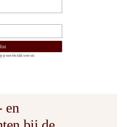
ist
e je met één klik weer uit.
- en
ten bij de