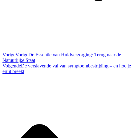
Vorige
Vorige
De Essentie van Huidverzorging: Terug naar de
Natuurlijke Staat
Volgende
De verslavende val van symptoombestrijding – en hoe je
eruit breekt