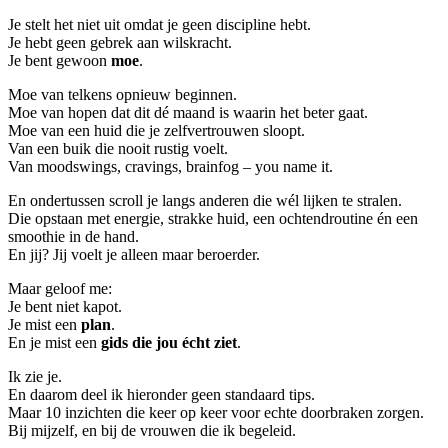
Je stelt het niet uit omdat je geen discipline hebt.
Je hebt geen gebrek aan wilskracht.
Je bent gewoon
moe
.
Moe van telkens opnieuw beginnen.
Moe van hopen dat dit dé maand is waarin het beter gaat.
Moe van een huid die je zelfvertrouwen sloopt.
Van een buik die nooit rustig voelt.
Van moodswings, cravings, brainfog – you name it.
En ondertussen scroll je langs anderen die wél lijken te stralen.
Die opstaan met energie, strakke huid, een ochtendroutine én een
smoothie in de hand.
En jij? Jij voelt je alleen maar beroerder.
Maar geloof me:
Je bent niet kapot.
Je mist een
plan
.
En je mist een
gids die jou écht ziet
.
Ik zie je.
En daarom deel ik hieronder geen standaard tips.
Maar 10 inzichten die keer op keer voor echte doorbraken zorgen.
Bij mijzelf, en bij de vrouwen die ik begeleid.