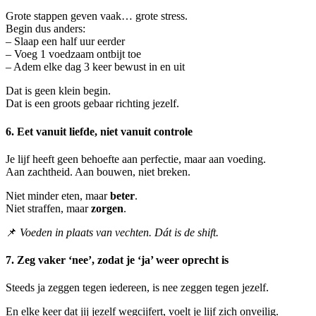
Grote stappen geven vaak… grote stress.
Begin dus anders:
– Slaap een half uur eerder
– Voeg 1 voedzaam ontbijt toe
– Adem elke dag 3 keer bewust in en uit
Dat is geen klein begin.
Dat is een groots gebaar richting jezelf.
6. Eet vanuit liefde, niet vanuit controle
Je lijf heeft geen behoefte aan perfectie, maar aan voeding.
Aan zachtheid. Aan bouwen, niet breken.
Niet minder eten, maar
beter
.
Niet straffen, maar
zorgen
.
📌
Voeden in plaats van vechten. Dát is de shift.
7. Zeg vaker ‘nee’, zodat je ‘ja’ weer oprecht is
Steeds ja zeggen tegen iedereen, is nee zeggen tegen jezelf.
En elke keer dat jij jezelf wegcijfert, voelt je lijf zich onveilig.