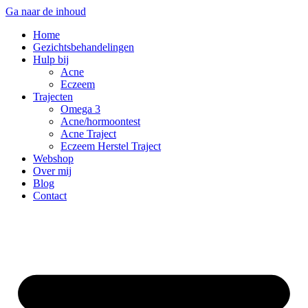
Ga naar de inhoud
Home
Gezichtsbehandelingen
Hulp bij
Acne
Eczeem
Trajecten
Omega 3
Acne/hormoontest
Acne Traject
Eczeem Herstel Traject
Webshop
Over mij
Blog
Contact