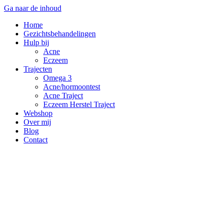
Ga naar de inhoud
Home
Gezichtsbehandelingen
Hulp bij
Acne
Eczeem
Trajecten
Omega 3
Acne/hormoontest
Acne Traject
Eczeem Herstel Traject
Webshop
Over mij
Blog
Contact