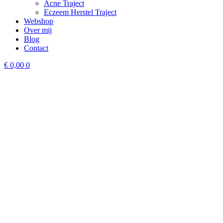
Acne Traject
Eczeem Herstel Traject
Webshop
Over mij
Blog
Contact
€
0,00
0