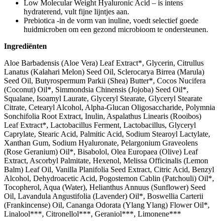
Low Molecular Weight Hyaluronic Acid – is intens
hydraterend, vult fijne lijntjes aan.
Prebiotica -in de vorm van inuline, voedt selectief goede
huidmicroben om een ​​gezond microbioom te ondersteunen.
Ingrediënten
Aloe Barbadensis (Aloe Vera) Leaf Extract*, Glycerin, Citrullus
Lanatus (Kalahari Melon) Seed Oil, Sclerocarya Birrea (Marula)
Seed Oil, Butyrospermum Parkii (Shea) Butter*, Cocos Nucifera
(Coconut) Oil*, Simmondsia Chinensis (Jojoba) Seed Oil*,
Squalane, Isoamyl Laurate, Glyceryl Stearate, Glyceryl Stearate
Citrate, Cetearyl Alcohol, Alpha-Glucan Oligosaccharide, Polymnia
Sonchifolia Root Extract, Inulin, Aspalathus Linearis (Rooibos)
Leaf Extract*, Lactobacillus Ferment, Lactobacillus, Glyceryl
Caprylate, Stearic Acid, Palmitic Acid, Sodium Stearoyl Lactylate,
Xanthan Gum, Sodium Hyaluronate, Pelargonium Graveolens
(Rose Geranium) Oil*, Bisabolol, Olea Europaea (Olive) Leaf
Extract, Ascorbyl Palmitate, Hexenol, Melissa Officinalis (Lemon
Balm) Leaf Oil, Vanilla Planifolia Seed Extract, Citric Acid, Benzyl
Alcohol, Dehydroacetic Acid, Pogostemon Cablin (Patchouli) Oil*,
Tocopherol, Aqua (Water), Helianthus Annuus (Sunflower) Seed
Oil, Lavandula Angustifolia (Lavender) Oil*, Boswellia Carterii
(Frankincense) Oil, Cananga Odorata (Ylang Ylang) Flower Oil*,
Linalool***, Citronellol***, Geraniol***, Limonene***