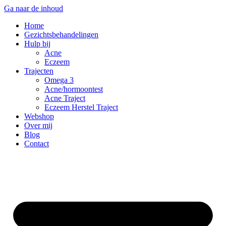
Ga naar de inhoud
Home
Gezichtsbehandelingen
Hulp bij
Acne
Eczeem
Trajecten
Omega 3
Acne/hormoontest
Acne Traject
Eczeem Herstel Traject
Webshop
Over mij
Blog
Contact