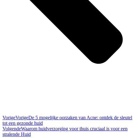
Vorige
Vorige
De 5 mogelijke oorzaken van Acne: ontdek de sleutel
tot een gezonde huid
Volgende
Waarom huidverzorging voor thuis cruciaal is voor een
stralende Huid