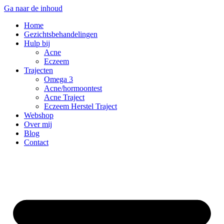
Ga naar de inhoud
Home
Gezichtsbehandelingen
Hulp bij
Acne
Eczeem
Trajecten
Omega 3
Acne/hormoontest
Acne Traject
Eczeem Herstel Traject
Webshop
Over mij
Blog
Contact