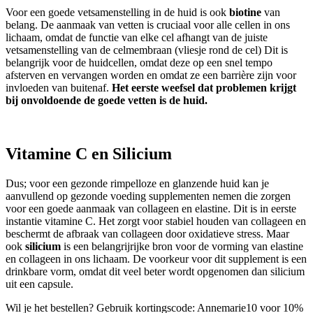
Voor een goede vetsamenstelling in de huid is ook
biotine
van
belang. De aanmaak van vetten is cruciaal voor alle cellen in ons
lichaam, omdat de functie van elke cel afhangt van de juiste
vetsamenstelling van de celmembraan (vliesje rond de cel) Dit is
belangrijk voor de huidcellen, omdat deze op een snel tempo
afsterven en vervangen worden en omdat ze een barrière zijn voor
invloeden van buitenaf.
Het eerste weefsel dat problemen krijgt
bij onvoldoende de goede vetten is de huid.
Vitamine C en Silicium
Dus; voor een gezonde rimpelloze en glanzende huid kan je
aanvullend op gezonde voeding supplementen nemen die zorgen
voor een goede aanmaak van collageen en elastine. Dit is in eerste
instantie vitamine C. Het zorgt voor stabiel houden van collageen en
beschermt de afbraak van collageen door oxidatieve stress. Maar
ook
silicium
is een belangrijrijke bron voor de vorming van elastine
en collageen in ons lichaam. De voorkeur voor dit supplement is een
drinkbare vorm, omdat dit veel beter wordt opgenomen dan silicium
uit een capsule.
Wil je het bestellen? Gebruik kortingscode: Annemarie10 voor 10%