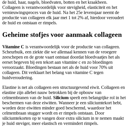
de huid, haar, nagels, bloedvaten, botten en het kraakbeen.
Collageen is verantwoordelijk voor stevigheid, elasticiteit en het
vernieuwingsproces van de huid. Na het 25e levensjaar neemt de
productie van collageen elk jaar met 1 tot 2% af, hierdoor veroudert
de huid en ontstaan er rimpels.
Geheime stofjes voor aanmaak collageen
Vitamine C
is verantwoordelijk voor de productie van collageen.
Scheurbuik, een ziekte die we allemaal kennen van de vroegere
zeeschepen en de grote vaart ontstaat doordat bloedvaatjes het als
eerset begeven bij een tekort aan vitamine c en zo bloedingen
veroorzaakt. Bloedingen bestaan net als de huid voor 70% uit
collageen. Dit verklaart het belang van vitamine C tegen
huidveroudering.
Elastine is net als collageen een structuurgevend eiwit. Collageen en
elastine zijn allebei nauw betrokken bij de opbouw van
celmembranen van de huid.
Silicium
speelt een belangrijke rol in het
beschermen van deze eiwitten. Wanneer je een siliciumtekort hebt,
worden deze eiwitten minder goed beschermd, waardoor het
celmembraan stugger wordt en er rimpels ontstaan. Door
siliciumtekorten op te vangen door extra silicium in te nemen maakt
je huid steviger, meer elastisch en vermindert rimpels.