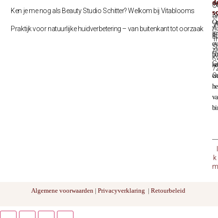
d
1
O
Ken je me nog als Beauty Studio Schitter? Welkom bij Vitablooms
s
3
o
O
J
A
Praktijk voor natuurlijke huidverbetering – van buitenkant tot oorzaak
in
B
Tr
ov
S
A
hu
K
G
h
7
C
en
he
v
bi
k
m
Algemene voorwaarden
|
Privacyverklaring
|
Retourbeleid