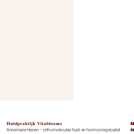
Huidpraktijk Vitablooms
C
O
M
a
Annemarie Heinen – orthomoleculair huid- en hormoonspecialist
T
H