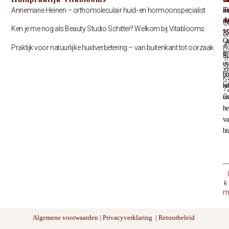
a
Annemarie Heinen – orthomoleculair huid- en hormoonspecialist
T
H
d
1
O
Ken je me nog als Beauty Studio Schitter? Welkom bij Vitablooms
s
3
o
O
J
A
Praktijk voor natuurlijke huidverbetering – van buitenkant tot oorzaak
in
B
Tr
ov
S
A
hu
K
G
h
7
C
en
he
v
bi
k
m
Algemene voorwaarden
|
Privacyverklaring
|
Retourbeleid