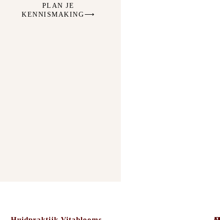
PLAN JE
KENNISMAKING⟶
Huidpraktijk Vitablooms
C
O
M