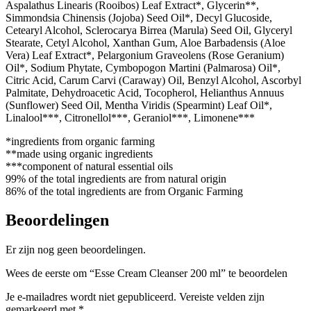
Aspalathus Linearis (Rooibos) Leaf Extract*, Glycerin**,
Simmondsia Chinensis (Jojoba) Seed Oil*, Decyl Glucoside,
Cetearyl Alcohol, Sclerocarya Birrea (Marula) Seed Oil, Glyceryl
Stearate, Cetyl Alcohol, Xanthan Gum, Aloe Barbadensis (Aloe
Vera) Leaf Extract*, Pelargonium Graveolens (Rose Geranium)
Oil*, Sodium Phytate, Cymbopogon Martini (Palmarosa) Oil*,
Citric Acid, Carum Carvi (Caraway) Oil, Benzyl Alcohol, Ascorbyl
Palmitate, Dehydroacetic Acid, Tocopherol, Helianthus Annuus
(Sunflower) Seed Oil, Mentha Viridis (Spearmint) Leaf Oil*,
Linalool***, Citronellol***, Geraniol***, Limonene***
*ingredients from organic farming
**made using organic ingredients
***component of natural essential oils
99% of the total ingredients are from natural origin
86% of the total ingredients are from Organic Farming
Beoordelingen
Er zijn nog geen beoordelingen.
Wees de eerste om “Esse Cream Cleanser 200 ml” te beoordelen
Je e-mailadres wordt niet gepubliceerd.
Vereiste velden zijn
gemarkeerd met
*