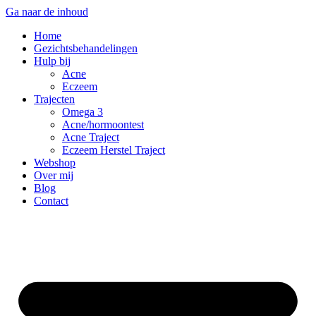
Ga naar de inhoud
Home
Gezichtsbehandelingen
Hulp bij
Acne
Eczeem
Trajecten
Omega 3
Acne/hormoontest
Acne Traject
Eczeem Herstel Traject
Webshop
Over mij
Blog
Contact