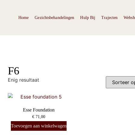
Home
Gezichtsbehandelingen
Hulp Bij
Trajecten
Websh
F6
Enig resultaat
Esse Foundation
€
71,00
Toevoegen aan winkelwagen