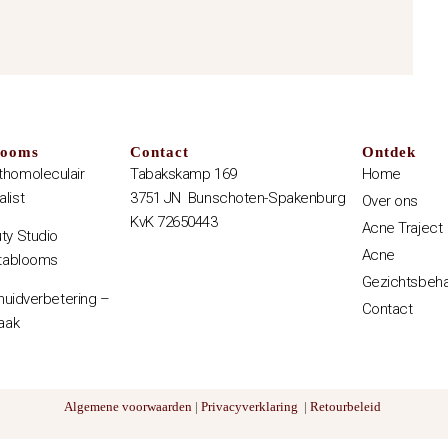
looms
Contact
Ontdek
thomoleculair
Tabakskamp 169
Home
list
3751 JN Bunschoten-Spakenburg
Over ons
KvK 72650443
Acne Traject
ty Studio
Acne
itablooms
Gezichtsbeha
e huidverbetering –
Contact
aak
Algemene voorwaarden
|
Privacyverklaring
|
Retourbeleid