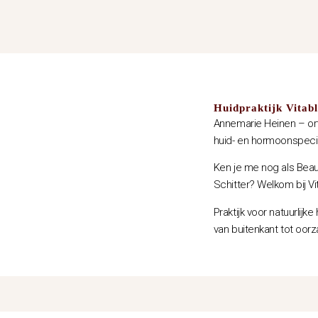
Huidpraktijk Vitab
Annemarie Heinen – or
huid- en hormoonspecia
Ken je me nog als Beau
Schitter? Welkom bij V
Praktijk voor natuurlijk
van buitenkant tot oorz