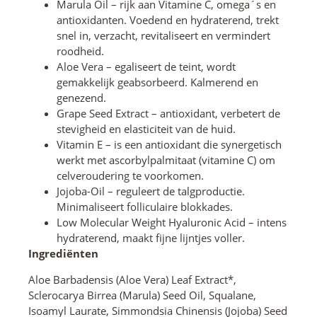
Marula Oil – rijk aan Vitamine C, omega´s en
antioxidanten. Voedend en hydraterend, trekt
snel in, verzacht, revitaliseert en vermindert
roodheid.
Aloe Vera – egaliseert de teint, wordt
gemakkelijk geabsorbeerd. Kalmerend en
genezend.
Grape Seed Extract – antioxidant, verbetert de
stevigheid en elasticiteit van de huid.
Vitamin E – is een antioxidant die synergetisch
werkt met ascorbylpalmitaat (vitamine C) om
celveroudering te voorkomen.
Jojoba-Oil – reguleert de talgproductie.
Minimaliseert folliculaire blokkades.
Low Molecular Weight Hyaluronic Acid – intens
hydraterend, maakt fijne lijntjes voller.
Ingrediënten
Aloe Barbadensis (Aloe Vera) Leaf Extract*,
Sclerocarya Birrea (Marula) Seed Oil, Squalane,
Isoamyl Laurate, Simmondsia Chinensis (Jojoba) Seed