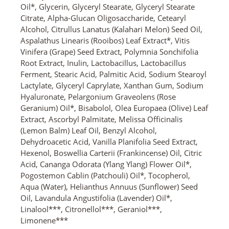
Oil*, Glycerin, Glyceryl Stearate, Glyceryl Stearate
Citrate, Alpha-Glucan Oligosaccharide, Cetearyl
Alcohol, Citrullus Lanatus (Kalahari Melon) Seed Oil,
Aspalathus Linearis (Rooibos) Leaf Extract*, Vitis
Vinifera (Grape) Seed Extract, Polymnia Sonchifolia
Root Extract, Inulin, Lactobacillus, Lactobacillus
Ferment, Stearic Acid, Palmitic Acid, Sodium Stearoyl
Lactylate, Glyceryl Caprylate, Xanthan Gum, Sodium
Hyaluronate, Pelargonium Graveolens (Rose
Geranium) Oil*, Bisabolol, Olea Europaea (Olive) Leaf
Extract, Ascorbyl Palmitate, Melissa Officinalis
(Lemon Balm) Leaf Oil, Benzyl Alcohol,
Dehydroacetic Acid, Vanilla Planifolia Seed Extract,
Hexenol, Boswellia Carterii (Frankincense) Oil, Citric
Acid, Cananga Odorata (Ylang Ylang) Flower Oil*,
Pogostemon Cablin (Patchouli) Oil*, Tocopherol,
Aqua (Water), Helianthus Annuus (Sunflower) Seed
Oil, Lavandula Angustifolia (Lavender) Oil*,
Linalool***, Citronellol***, Geraniol***,
Limonene***