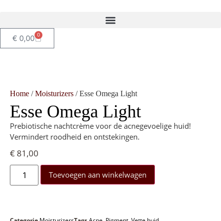
0
€
0,00
Home
/
Moisturizers
/ Esse Omega Light
Esse Omega Light
Prebiotische nachtcrème voor de acnegevoelige huid!
Vermindert roodheid en ontstekingen.
€
81,00
Toevoegen aan winkelwagen
Categorie
Moisturizers
Tags
Acne
,
Pigment
,
Vette huid