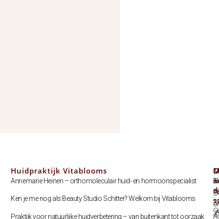
Huidpraktijk Vitablooms
C
O
M
a
Annemarie Heinen – orthomoleculair huid- en hormoonspecialist
T
H
d
1
O
Ken je me nog als Beauty Studio Schitter? Welkom bij Vitablooms
s
3
o
O
J
A
Praktijk voor natuurlijke huidverbetering – van buitenkant tot oorzaak