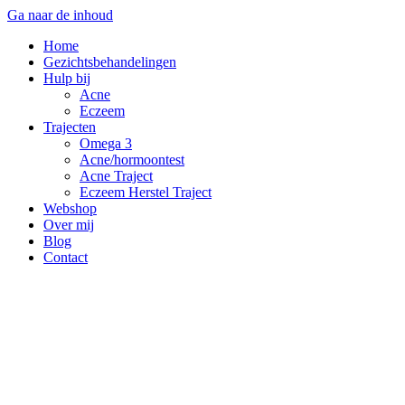
Ga naar de inhoud
Home
Gezichtsbehandelingen
Hulp bij
Acne
Eczeem
Trajecten
Omega 3
Acne/hormoontest
Acne Traject
Eczeem Herstel Traject
Webshop
Over mij
Blog
Contact