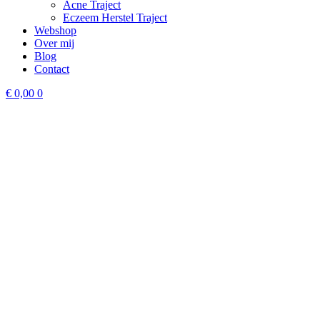
Acne Traject
Eczeem Herstel Traject
Webshop
Over mij
Blog
Contact
€
0,00
0