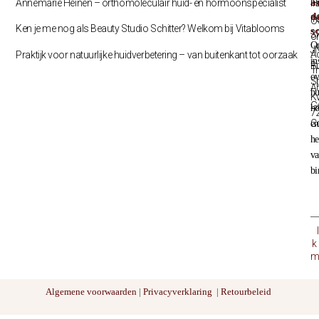
a
Annemarie Heinen – orthomoleculair huid- en hormoonspecialist
T
H
d
1
O
Ken je me nog als Beauty Studio Schitter? Welkom bij Vitablooms
s
3
o
O
J
A
Praktijk voor natuurlijke huidverbetering – van buitenkant tot oorzaak
in
B
Tr
ov
S
A
hu
K
G
h
7
C
en
he
v
bi
k
m
Algemene voorwaarden
|
Privacyverklaring
|
Retourbeleid