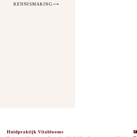
KENNISMAKING⟶
Huidpraktijk Vitablooms
C
O
M