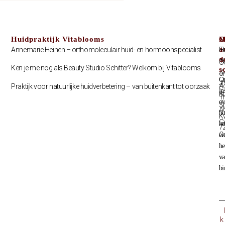
Huidpraktijk Vitablooms
C
O
M
a
Annemarie Heinen – orthomoleculair huid- en hormoonspecialist
T
H
d
1
O
Ken je me nog als Beauty Studio Schitter? Welkom bij Vitablooms
s
3
o
O
J
A
Praktijk voor natuurlijke huidverbetering – van buitenkant tot oorzaak
in
B
Tr
ov
S
A
hu
K
G
h
7
C
en
he
v
bi
k